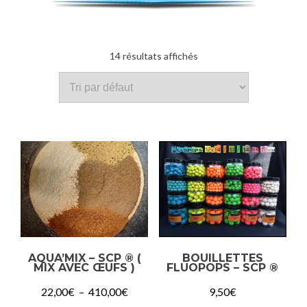
14 résultats affichés
AQUA’MIX – SCP ® (
BOUILLETTES
MIX AVEC ŒUFS )
FLUOPOPS – SCP ®
Plage
22,00
€
–
410,00
€
9,50
€
de