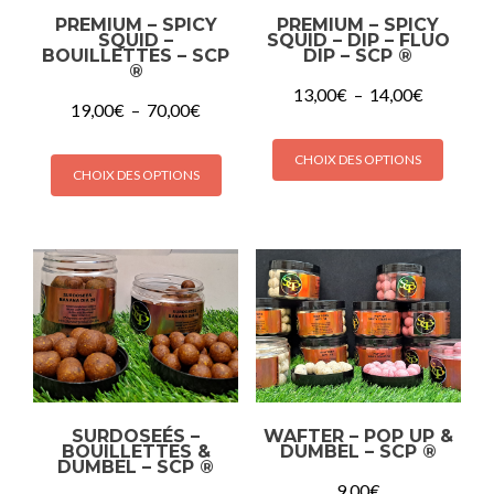
du
sur
PREMIUM – SPICY
PREMIUM – SPICY
produi
la
SQUID –
SQUID – DIP – FLUO
BOUILLETTES – SCP
DIP – SCP ®
page
®
du
Plage
13,00
€
–
14,00
€
Plage
19,00
€
–
70,00
€
produit
de
de
prix :
Ce
prix :
Ce
13,00€
CHOIX DES OPTIONS
produi
19,00€
CHOIX DES OPTIONS
produit
à
a
à
14,00€
a
plusie
70,00€
plusieurs
variati
variations.
Les
Les
option
options
peuve
peuvent
être
être
choisi
choisies
sur
sur
la
SURDOSEÉS –
WAFTER – POP UP &
la
BOUILLETTES &
DUMBEL – SCP ®
page
DUMBEL – SCP ®
page
du
9,00
€