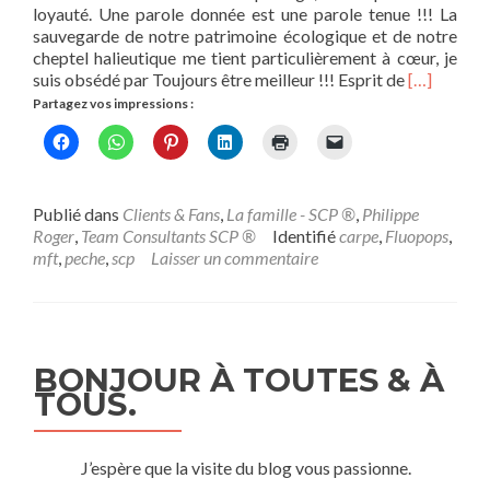
loyauté. Une parole donnée est une parole tenue !!! La
sauvegarde de notre patrimoine écologique et de notre
cheptel halieutique me tient particulièrement à cœur, je
En
suis obsédé par Toujours être meilleur !!! Esprit de
[…]
savoir
Partagez vos impressions :
plus
surSCP
®
–
Philippe
Publié dans
Clients & Fans
,
La famille - SCP ®
,
Philippe
Roger
Roger
,
Team Consultants SCP ®
Identifié
carpe
,
Fluopops
,
mft
,
peche
,
scp
Laisser un commentaire
BONJOUR À TOUTES & À
TOUS.
J’espère que la visite du blog vous passionne.