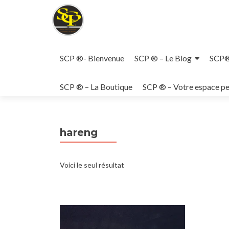
Aller
au
SCP ®- Bienvenue
SCP ® – Le Blog
SCP® 
contenu
principal
SCP ® – La Boutique
SCP ® – Votre espace pe
hareng
Voici le seul résultat