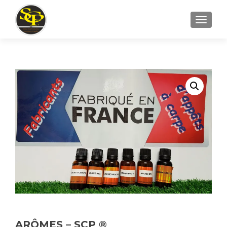
AFFICH
ARÔMES – SCP ®