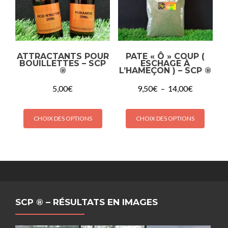
ATTRACTANTS POUR
PATE « Ô » COUP (
BOUILLETTES – SCP
ESCHAGE À
®
L’HAMEÇON ) – SCP ®
5,00
€
9,50
€
–
14,00
€
CHOIX DES OPTIONS
CHOIX DES OPTIONS
SCP ® – RÉSULTATS EN IMAGES