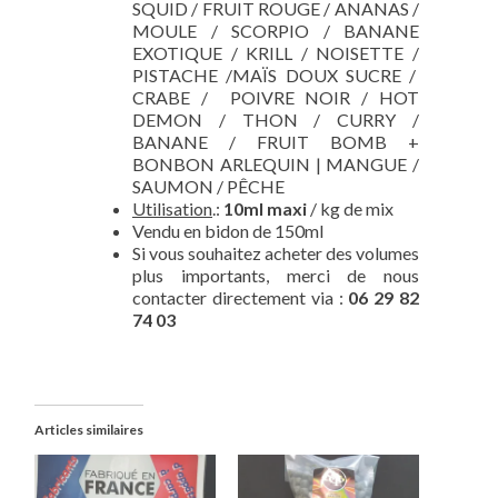
SQUID / FRUIT ROUGE / ANANAS /
MOULE / SCORPIO / BANANE
EXOTIQUE / KRILL / NOISETTE /
PISTACHE /MAÏS DOUX SUCRE /
CRABE / POIVRE NOIR / HOT
DEMON / THON / CURRY /
BANANE / FRUIT BOMB +
BONBON ARLEQUIN | MANGUE /
SAUMON / PÊCHE
Utilisation
.:
10ml
maxi
/ kg de mix
Vendu en bidon de 150ml
Si vous souhaitez acheter des volumes
plus importants, merci de nous
contacter directement via :
06 29 82
74 03
Articles similaires