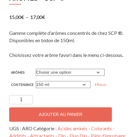
15,00
€
–
17,00
€
Gamme complète d’arômes concentrés de chez SCP ®.
Disponibles en bidon de 150ml.
Choisissez votre arôme favori dans le menu ci-dessous.
ARÔMES
Effacer
CONTENANCE
AJOUTER AU PANIER
UGS :
ARO
Catégorie :
Acides aminés - Colorants -
Additifs - Attractants - Dip - Fluo Dip - Pâte d'enrobage