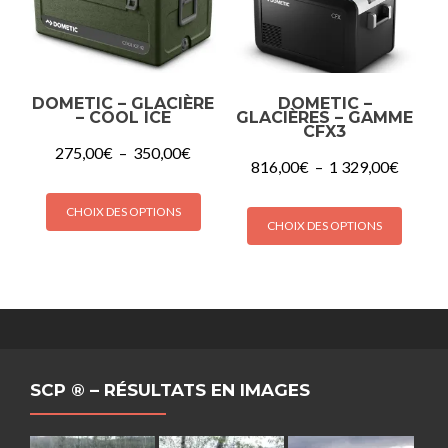
DOMETIC – GLACIÈRE
DOMETIC –
– COOL ICE
GLACIÈRES – GAMME
CFX3
Plage
275,00
€
–
350,00
€
Plage
816,00
€
–
1 329,00
€
de
de
prix :
Ce
prix :
Ce
275,00€
CHOIX DES OPTIONS
produit
816,00
CHOIX DES OPTIONS
produi
à
a
à
350,00€
a
plusieurs
1
plusie
329,00
variations.
variati
Les
Les
options
option
peuvent
peuve
être
SCP ® – RÉSULTATS EN IMAGES
être
choisies
choisi
sur
sur