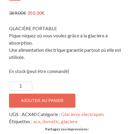
Le
Le
369,00
€
350,00
€
prix
prix
initial
actuel
GLACIÈRE PORTABLE
était :
est :
Pique-niquez où vous voulez grâce à la glacière à
369,00€.
350,00€.
absorption.
Une alimentation électrique garantie partout où elle est
utilisée.
En stock (peut être commandé)
quantité
de
DOMETIC
AJOUTER AU PANIER
-
Glacières
UGS :
ACX40
Catégorie :
Glacières électriques
-
Étiquettes :
acx
,
dometic
,
glaciere
Gamme
Partagez vos impressions :