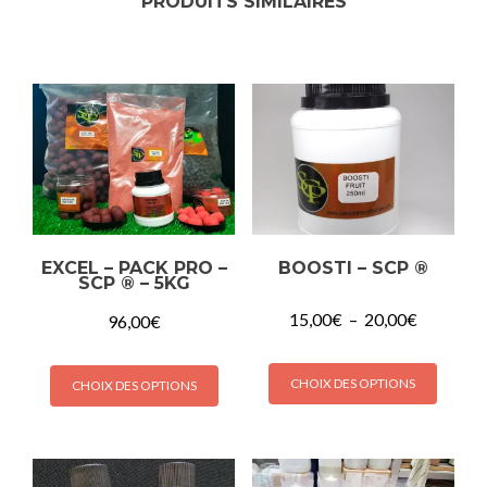
PRODUITS SIMILAIRES
EXCEL – PACK PRO –
BOOSTI – SCP ®
SCP ® – 5KG
15,00
€
–
20,00
€
96,00
€
CHOIX DES OPTIONS
CHOIX DES OPTIONS