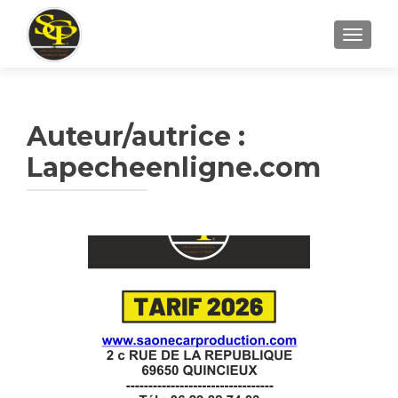
AFFICH
Auteur/autrice :
Lapecheenligne.com
Navigation
des
articles