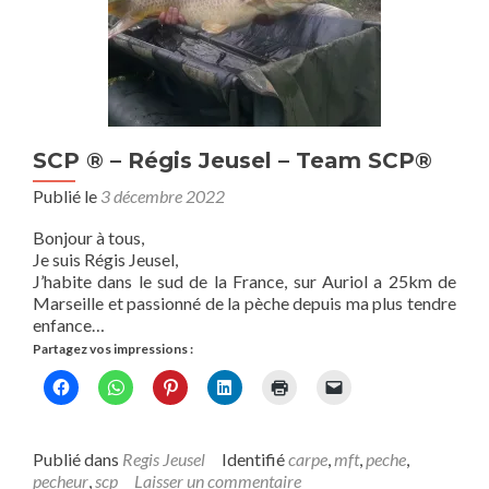
SCP ® – Régis Jeusel – Team SCP®
Publié le
3 décembre 2022
Bonjour à tous,
Je suis Régis Jeusel,
J’habite dans le sud de la France, sur Auriol a 25km de
Marseille et passionné de la pèche depuis ma plus tendre
enfance…
Partagez vos impressions :
Publié dans
Regis Jeusel
Identifié
carpe
,
mft
,
peche
,
pecheur
,
scp
Laisser un commentaire