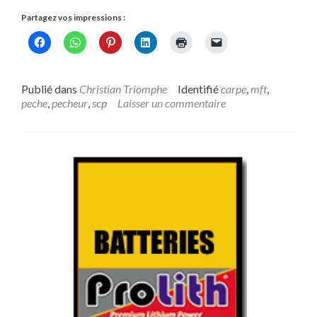
Partagez vos impressions :
Publié dans
Christian Triomphe
Identifié
carpe
,
mft
,
peche
,
pecheur
,
scp
Laisser un commentaire