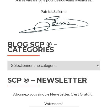
Patrick Salierno
BLOG SCP ® –
CATÉGORIES
Blog
SCP
®
SCP ® – NEWSLETTER
–
Catégories
Abonnez-vous à notre NewsLetter. C'est Gratuit.
Votre nom*