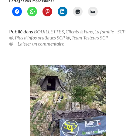
Partagez vos impressions :
plus
surDIFY
–
Do
It
Publié dans
BOUILLETTES
,
Clients & Fans
,
La famille - SCP
For
®
,
Plus d'infos pratiques SCP ®
,
Team Testeurs SCP
You.!
®
Laisser un commentaire