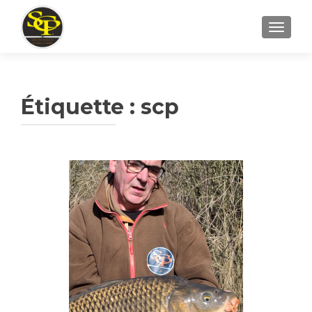
AFFICH
Étiquette :
scp
Navigation
des
articles