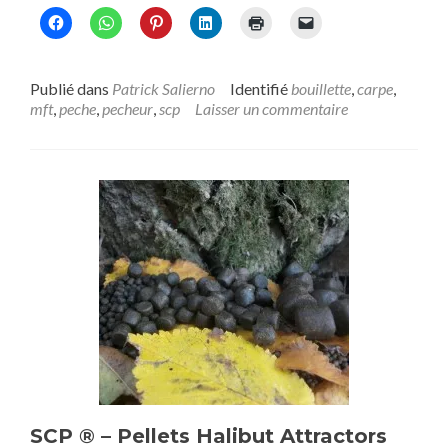
Publié dans
Patrick Salierno
Identifié
bouillette
,
carpe
,
mft
,
peche
,
pecheur
,
scp
Laisser un commentaire
SCP ® – Pellets Halibut Attractors