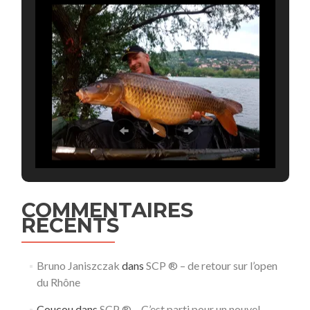
COMMENTAIRES
RECENTS
Bruno Janiszczak
dans
SCP ® – de retour sur l’open
du Rhône
Coucou
dans
SCP ® – C’est parti pour un nouvel