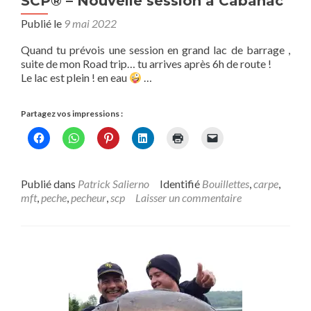
SCP® – Nouvelle session à Cabanac
Publié le
9 mai 2022
Quand tu prévois une session en grand lac de barrage ,
suite de mon Road trip… tu arrives après 6h de route !
Le lac est plein ! en eau
…
Partagez vos impressions :
Publié dans
Patrick Salierno
Identifié
Bouillettes
,
carpe
,
mft
,
peche
,
pecheur
,
scp
Laisser un commentaire