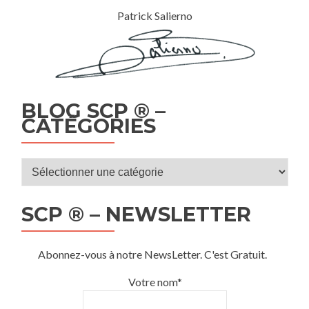
Patrick Salierno
BLOG SCP ® –
CATÉGORIES
Blog
SCP
®
SCP ® – NEWSLETTER
–
Catégories
Abonnez-vous à notre NewsLetter. C'est Gratuit.
Votre nom*