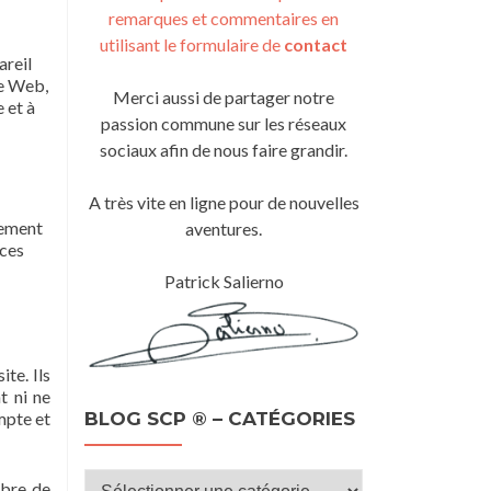
remarques et commentaires en
utilisant le formulaire de
contact
areil
te Web,
Merci aussi de partager notre
 et à
passion commune sur les réseaux
sociaux afin de nous faire grandir.
A très vite en ligne pour de nouvelles
lement
aventures.
ices
Patrick Salierno
te. Ils
t ni ne
BLOG SCP ® – CATÉGORIES
mpte et
Blog
mbre de