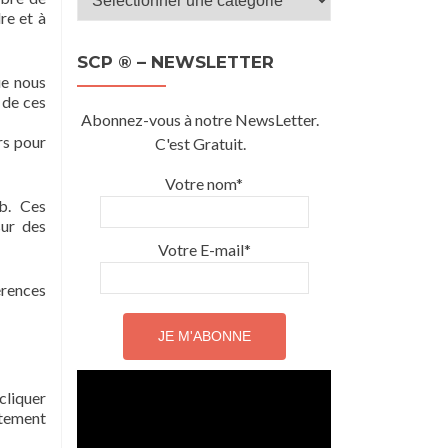
SCP
re et à
®
SCP ® – NEWSLETTER
–
ue nous
Catégories
 de ces
Abonnez-vous à notre NewsLetter.
rs pour
C'est Gratuit.
Votre nom*
eb. Ces
sur des
Votre E-mail*
érences
cliquer
ntement