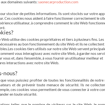
e aux domaines suivants:
saonecarproduction.com
 pour stocker de petites informations. Ils sont stockés sur votre app
ur. Ces cookies nous aident à faire fonctionner correctement le si
 expérience utilisateur, à comprendre comment le site Web fonctionne
oré.
okies?
 Web utilise des cookies propriétaires et tiers à plusieurs fins. Les
écessaires au bon fonctionnement du site Web et ils ne collectent
les.Les cookies tiers utilisés sur notre site Web servent principa
omment vous interagissez avec notre site Web, à garder nos serv
r vous et, dans l’ensemble, à vous fournir un utilisateur meilleur et
ures interactions avec notre site Web.
s-nous?
que vous puissiez profiter de toutes les fonctionnalités de notre si
sateurs et de prévenir toute menace de sécurité. Ils ne collecten
xemple, ces cookies vous permettent de vous connecter à votre co
ander en toute sécurité.
ations telles que le nombre de visiteurs sur le site Web, le no