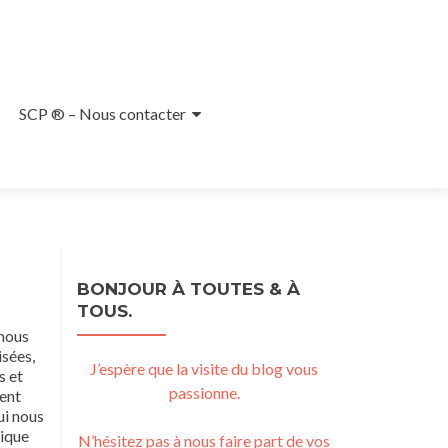
SCP ® – Nous contacter
BONJOUR À TOUTES & À
TOUS.
 nous
isées,
J’espère que la visite du blog vous
s et
passionne.
ment
ui nous
tique
N’hésitez pas à nous faire part de vos