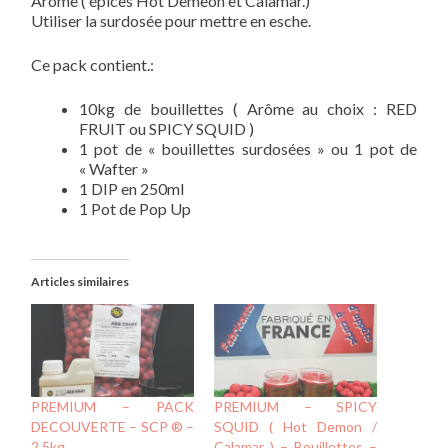
Arôme ( épices Hot Demeon et Calamar.)
Utiliser la surdosée pour mettre en esche.
Ce pack contient.:
10kg de bouillettes ( Arôme au choix : RED
FRUIT ou SPICY SQUID )
1 pot de « bouillettes surdosées » ou 1 pot de
« Wafter »
1 DIP en 250ml
1 Pot de Pop Up
Articles similaires
PREMIUM – PACK
PREMIUM – SPICY
DECOUVERTE – SCP ® –
SQUID ( Hot Demon /
2,5kg
Calamar ) – Bouillettes –