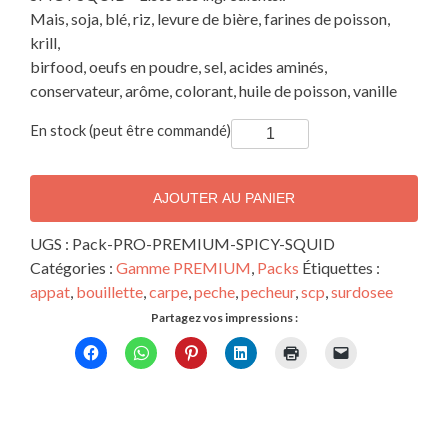
Mais, soja, blé, riz, levure de bière, farines de poisson,
krill,
birfood, oeufs en poudre, sel, acides aminés,
conservateur, arôme, colorant, huile de poisson, vanille
quantité
En stock (peut être commandé)
de
PREMIUM
AJOUTER AU PANIER
-
PACK
UGS :
Pack-PRO-PREMIUM-SPICY-SQUID
PRO
Catégories :
Gamme PREMIUM
,
Packs
Étiquettes :
-
appat
,
bouillette
,
carpe
,
peche
,
pecheur
,
scp
,
surdosee
SCP
Partagez vos impressions :
®
-
10kg