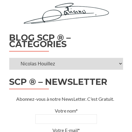
BLOG SCP ® –
CATÉGORIES
Blog
SCP
®
SCP ® – NEWSLETTER
–
Catégories
Abonnez-vous à notre NewsLetter. C'est Gratuit.
Votre nom*
Votre E-mail*