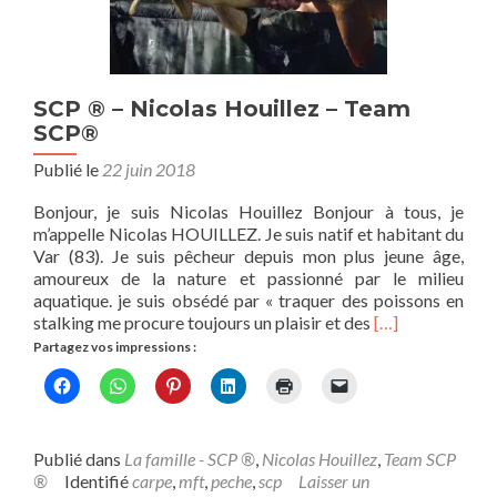
SCP ® – Nicolas Houillez – Team
SCP®
Publié le
22 juin 2018
Bonjour, je suis Nicolas Houillez Bonjour à tous, je
m’appelle Nicolas HOUILLEZ. Je suis natif et habitant du
Var (83). Je suis pêcheur depuis mon plus jeune âge,
amoureux de la nature et passionné par le milieu
aquatique. je suis obsédé par « traquer des poissons en
En
stalking me procure toujours un plaisir et des
[…]
savoir
Partagez vos impressions :
plus
surSCP
®
–
Nicolas
Publié dans
La famille - SCP ®
,
Nicolas Houillez
,
Team SCP
Houillez
®
Identifié
carpe
,
mft
,
peche
,
scp
Laisser un