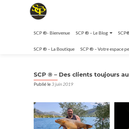
Aller
au
SCP ®- Bienvenue
SCP ® – Le Blog
SCP® 
contenu
principal
SCP ® – La Boutique
SCP ® – Votre espace pe
SCP ® – Des clients toujours a
Publié le
3 juin 2019