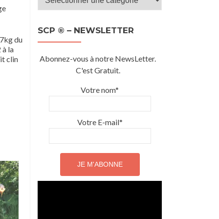
SCP
ge
®
SCP ® – NEWSLETTER
–
 7kg du
Catégories
 à la
Abonnez-vous à notre NewsLetter.
t clin
C'est Gratuit.
Votre nom*
Votre E-mail*