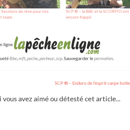
 Sessions de rêve pour nos
SCP ® – la BBE et la SCORPIO ont
et team
encore frappé
en ligne
queté
Bbe
,
mft
,
peche
,
pecheur
,
scp
. Sauvegarder le
permalien
.
SCP ® – Enduro de l’esprit carpe boll
vous avez aimé ou détesté cet article...