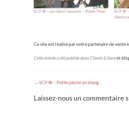
SCP ® – un client heureux – Robin Phan
SCP ® –
clients 
Ce site est réalisé par notre partenaire de vente 
Cette entrée a été publiée dans
Clients & Fans
et éti
Navigation
←
SCP ® – Petite pêche en étang
de
Laissez-nous un commentaire si 
l’article