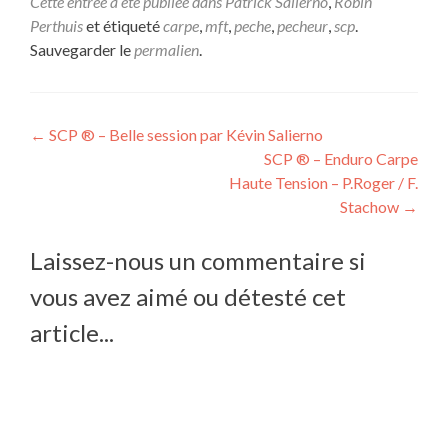
Cette entrée a été publiée dans
Patrick Salierno
,
Robin
Perthuis
et étiqueté
carpe
,
mft
,
peche
,
pecheur
,
scp
.
Sauvegarder le
permalien
.
Navigation
←
SCP ® – Belle session par Kévin Salierno
SCP ® – Enduro Carpe
de
Haute Tension – P.Roger / F.
l’article
Stachow
→
Laissez-nous un commentaire si
vous avez aimé ou détesté cet
article...