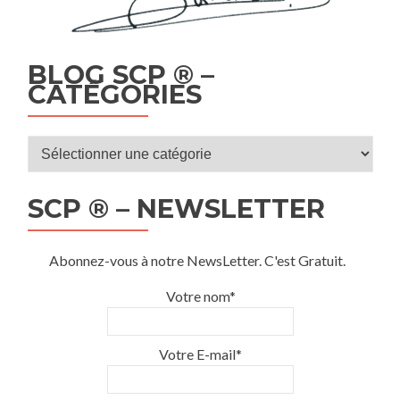
BLOG SCP ® –
CATÉGORIES
Blog
SCP
®
SCP ® – NEWSLETTER
–
Catégories
Abonnez-vous à notre NewsLetter. C'est Gratuit.
Votre nom*
Votre E-mail*