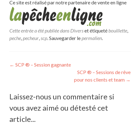
Ce site est réalisé par notre partenaire de vente en ligne
Cette entrée a été publiée dans
Divers
et étiqueté
bouillette
,
peche
,
pecheur
,
scp
. Sauvegarder le
permalien
.
Navigation
←
SCP ® – Session gagnante
SCP ® – Sessions de rêve
de
pour nos clients et team
→
l’article
Laissez-nous un commentaire si
vous avez aimé ou détesté cet
article...