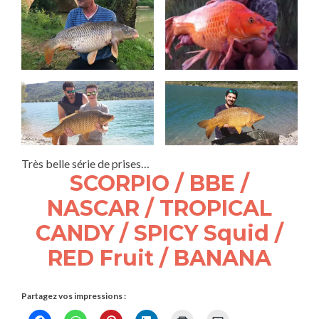
Très belle série de prises…
SCORPIO / BBE /
NASCAR / TROPICAL
CANDY / SPICY Squid /
RED Fruit / BANANA
Partagez vos impressions :