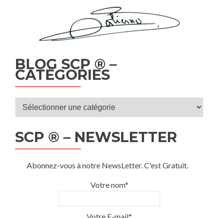
BLOG SCP ® –
CATÉGORIES
Blog
SCP
®
SCP ® – NEWSLETTER
–
Catégories
Abonnez-vous à notre NewsLetter. C'est Gratuit.
Votre nom*
Votre E-mail*