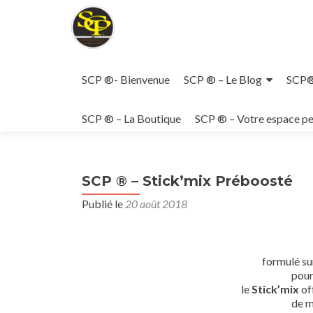
Aller
au
SCP ®- Bienvenue
SCP ® – Le Blog
SCP® 
contenu
principal
SCP ® – La Boutique
SCP ® – Votre espace pe
SCP ® – Stick’mix Préboosté
Publié le
20 août 2018
formulé su
pour
le
Stick’mix
of
de m