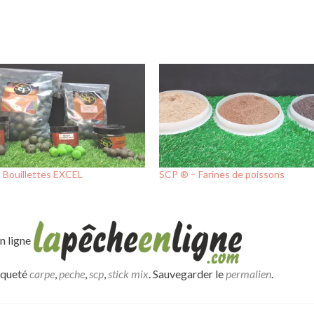
 Bouillettes EXCEL
SCP ® – Farines de poissons
en ligne
iqueté
carpe
,
peche
,
scp
,
stick mix
. Sauvegarder le
permalien
.