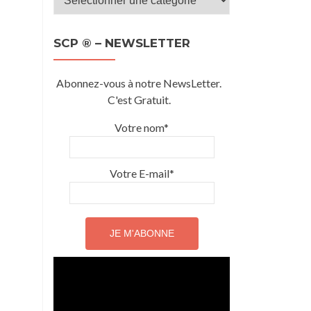
SCP
®
SCP ® – NEWSLETTER
–
Catégories
Abonnez-vous à notre NewsLetter.
C'est Gratuit.
Votre nom*
Votre E-mail*