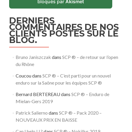
bloqués par
Akismet
DERNIERS
COMMENTAIRES DE NOS
CLIENTS POSTÉS SUR LE
BLOG.
Bruno Janiszczak
dans
SCP ® – de retour sur l’open
du Rhône
Coucou
dans
SCP ® – C’est parti pour un nouvel
enduro sur la Saône pour les équipes SCP ®
Bernard BERTEREAU
dans
SCP ® – Enduro de
Mielan-Gers 2019
Patrick Salierno
dans
SCP ® – Pack 2020 –
NOUVEAUX PRIX EN BAISSE
Can I help U.?
dans
SCP ® – Nokillus 2019