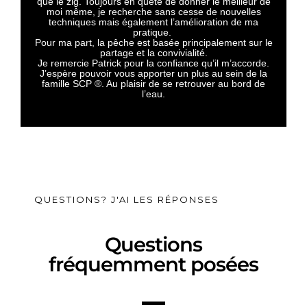
que le zig. Toujours en quête de donner le meilleur de
moi même, je recherche sans cesse de nouvelles
techniques mais également l’amélioration de ma
pratique.
Pour ma part, la pêche est basée principalement sur le
partage et la convivialité.
Je remercie Patrick pour la confiance qu’il m’accorde.
J’espère pouvoir vous apporter un plus au sein de la
famille SCP ®. Au plaisir de se retrouver au bord de
l’eau.
QUESTIONS? J'AI LES RÉPONSES
Questions
fréquemment posées