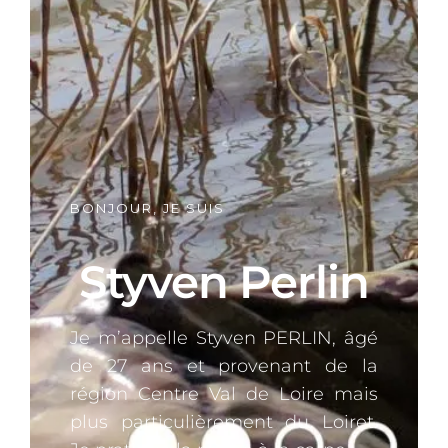
BONJOUR, JE SUIS
Styven Perlin
Je m’appelle Styven PERLIN, âgé
de 27 ans et provenant de la
région Centre Val de Loire mais
plus particulièrement du Loiret.