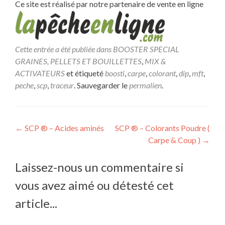
Ce site est réalisé par notre partenaire de vente en ligne
Cette entrée a été publiée dans
BOOSTER SPECIAL
GRAINES, PELLETS ET BOUILLETTES
,
MIX &
ACTIVATEURS
et étiqueté
boosti
,
carpe
,
colorant
,
dip
,
mft
,
peche
,
scp
,
traceur
. Sauvegarder le
permalien
.
Navigation
←
SCP ® – Acides aminés
SCP ® – Colorants Poudre (
Carpe & Coup )
→
de
l’article
Laissez-nous un commentaire si
vous avez aimé ou détesté cet
article...