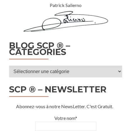
Patrick Salierno
BLOG SCP ® –
CATÉGORIES
Blog
SCP
®
SCP ® – NEWSLETTER
–
Catégories
Abonnez-vous à notre NewsLetter. C'est Gratuit.
Votre nom*