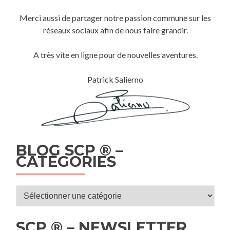
Merci aussi de partager notre passion commune sur les
réseaux sociaux afin de nous faire grandir.
A très vite en ligne pour de nouvelles aventures.
Patrick Salierno
BLOG SCP ® –
CATÉGORIES
Blog
SCP
®
SCP ® – NEWSLETTER
–