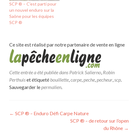
SCP ® – C’est parti pour
un nouvel enduro sur la
Saône pour les équipes
SCP ®
Ce site est réalisé par notre partenaire de vente en ligne
Cette entrée a été publiée dans
Patrick Salierno
,
Robin
Perthuis
et étiqueté
bouillette
,
carpe
,
peche
,
pecheur
,
scp
.
Sauvegarder le
permalien
.
Navigation
←
SCP ® – Enduro Défi Carpe Nature
SCP ® – de retour sur l’open
de
du Rhône
→
l’article